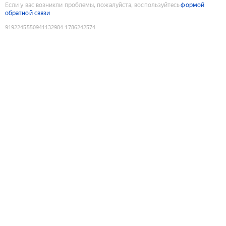
Если у вас возникли проблемы, пожалуйста, воспользуйтесь
формой
обратной связи
9192245550941132984
:
1786242574