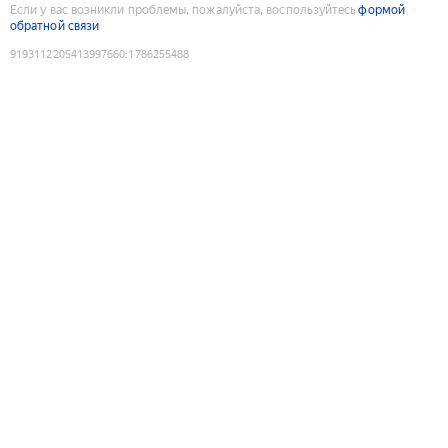
Если у вас возникли проблемы, пожалуйста, воспользуйтесь
формой
обратной связи
9193112205413997660
:
1786255488