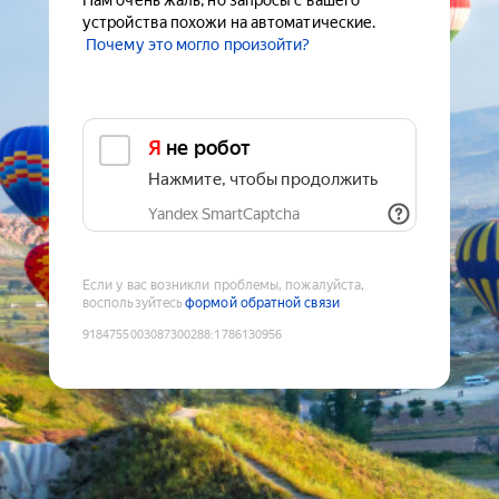
Нам очень жаль, но запросы с вашего
устройства похожи на автоматические.
Почему это могло произойти?
Я не робот
Нажмите, чтобы продолжить
Yandex SmartCaptcha
Если у вас возникли проблемы, пожалуйста,
воспользуйтесь
формой обратной связи
9184755003087300288
:
1786130956