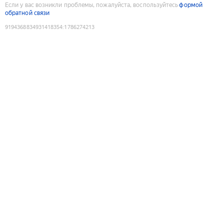
Если у вас возникли проблемы, пожалуйста, воспользуйтесь
формой
обратной связи
9194368834931418354
:
1786274213