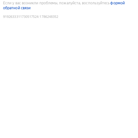
Если у вас возникли проблемы, пожалуйста, воспользуйтесь
формой
обратной связи
9192633311730517524
:
1786248352