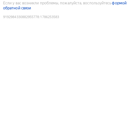
Если у вас возникли проблемы, пожалуйста, воспользуйтесь
формой
обратной связи
9192984330882955778
:
1786253583