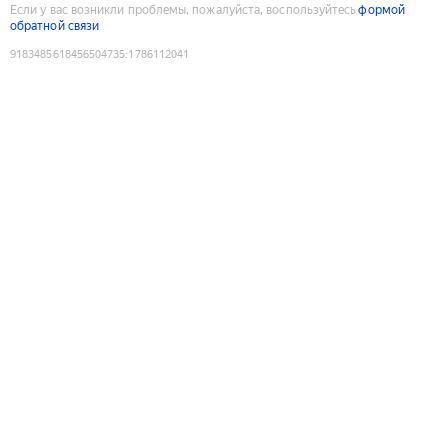
Если у вас возникли проблемы, пожалуйста, воспользуйтесь
формой
обратной связи
9183485618456504735
:
1786112041