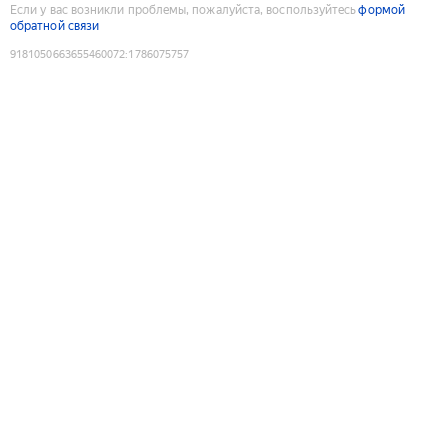
Если у вас возникли проблемы, пожалуйста, воспользуйтесь
формой
обратной связи
9181050663655460072
:
1786075757