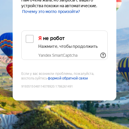
Нам очень жаль, но запросы с вашего
устройства похожи на автоматические.
Почему это могло произойти?
Я не робот
Нажмите, чтобы продолжить
Yandex SmartCaptcha
Если у вас возникли проблемы, пожалуйста,
воспользуйтесь
формой обратной связи
9193515048114078920
:
1786261491