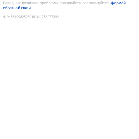
Если у вас возникли проблемы, пожалуйста, воспользуйтесь
формой
обратной связи
9194581998252601616
:
1786277390