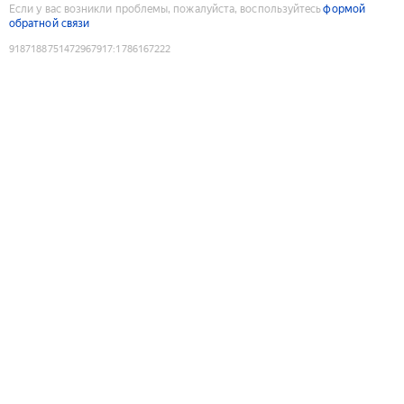
Если у вас возникли проблемы, пожалуйста, воспользуйтесь
формой
обратной связи
9187188751472967917
:
1786167222