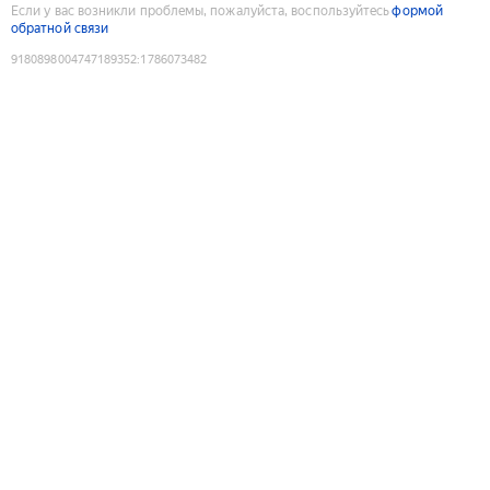
Если у вас возникли проблемы, пожалуйста, воспользуйтесь
формой
обратной связи
9180898004747189352
:
1786073482