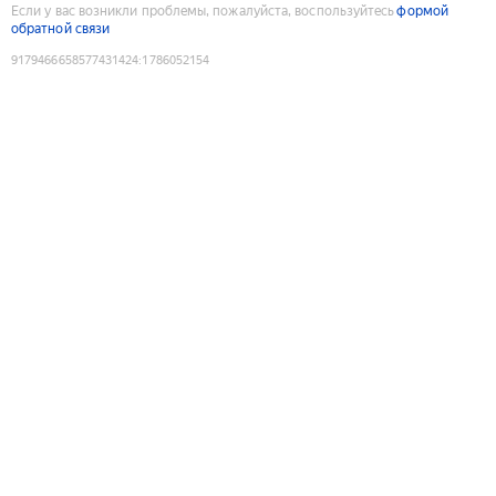
Если у вас возникли проблемы, пожалуйста, воспользуйтесь
формой
обратной связи
9179466658577431424
:
1786052154