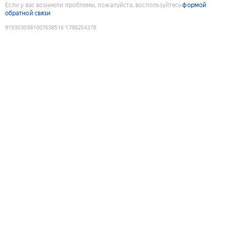
Если у вас возникли проблемы, пожалуйста, воспользуйтесь
формой
обратной связи
9193030981007638516
:
1786254278