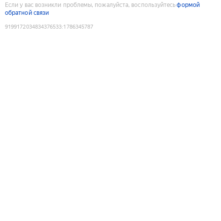
Если у вас возникли проблемы, пожалуйста, воспользуйтесь
формой
обратной связи
9199172034834376533
:
1786345787