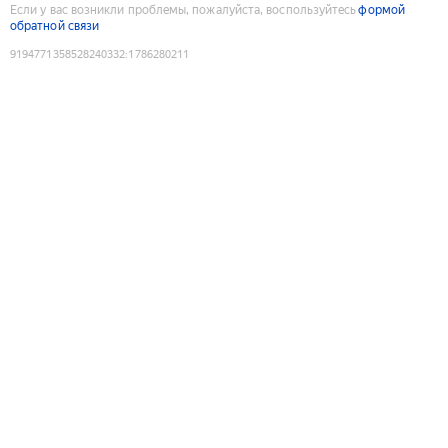
Если у вас возникли проблемы, пожалуйста, воспользуйтесь
формой
обратной связи
9194771358528240332
:
1786280211