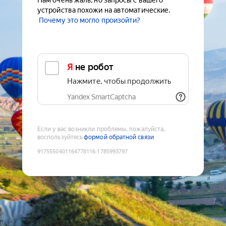
Нам очень жаль, но запросы с вашего
устройства похожи на автоматические.
Почему это могло произойти?
Я не робот
Нажмите, чтобы продолжить
Yandex SmartCaptcha
Если у вас возникли проблемы, пожалуйста,
воспользуйтесь
формой обратной связи
9175550401164778116
:
1785993797