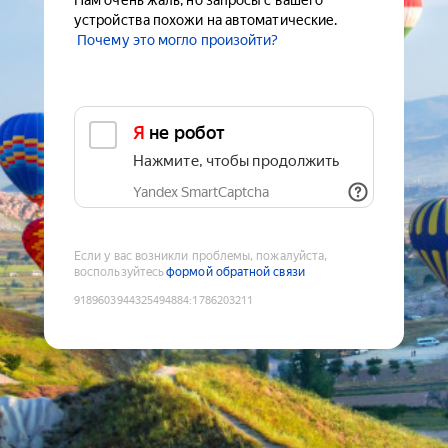
Нам очень жаль, но запросы с вашего
устройства похожи на автоматические.
Почему это могло произойти?
Я не робот
Нажмите, чтобы продолжить
Yandex SmartCaptcha
Если у вас возникли проблемы, пожалуйста,
воспользуйтесь
формой обратной связи
9189603944325494884
:
1786203211