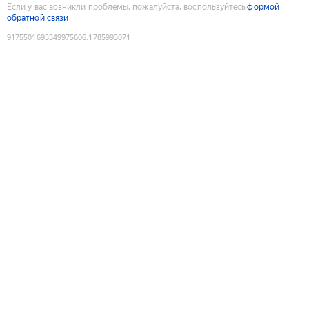
Если у вас возникли проблемы, пожалуйста, воспользуйтесь
формой
обратной связи
9175501693349975606
:
1785993071