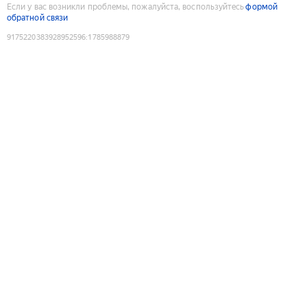
Если у вас возникли проблемы, пожалуйста, воспользуйтесь
формой
обратной связи
9175220383928952596
:
1785988879