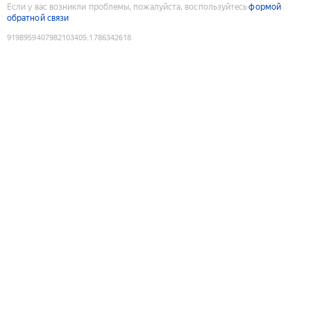
Если у вас возникли проблемы, пожалуйста, воспользуйтесь
формой
обратной связи
9198959407982103405
:
1786342618