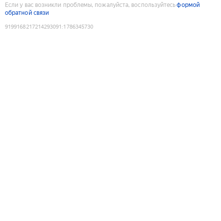
Если у вас возникли проблемы, пожалуйста, воспользуйтесь
формой
обратной связи
9199168217214293091
:
1786345730