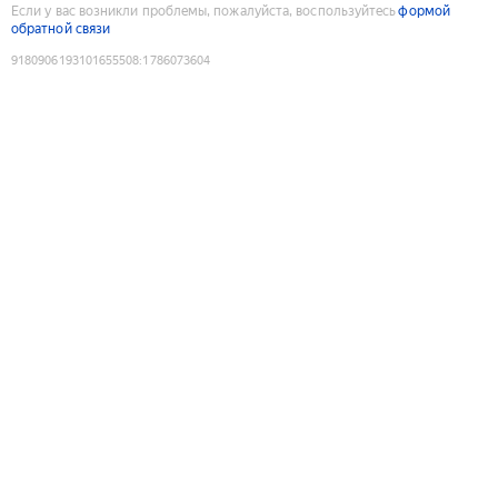
Если у вас возникли проблемы, пожалуйста, воспользуйтесь
формой
обратной связи
9180906193101655508
:
1786073604