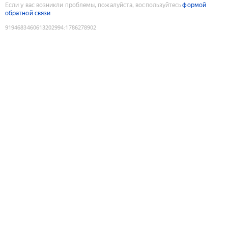
Если у вас возникли проблемы, пожалуйста, воспользуйтесь
формой
обратной связи
9194683460613202994
:
1786278902