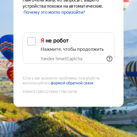
Нам очень жаль, но запросы с вашего
устройства похожи на автоматические.
Почему это могло произойти?
Я не робот
Нажмите, чтобы продолжить
Yandex SmartCaptcha
Если у вас возникли проблемы, пожалуйста,
воспользуйтесь
формой обратной связи
9184475728812218949
:
1786126795