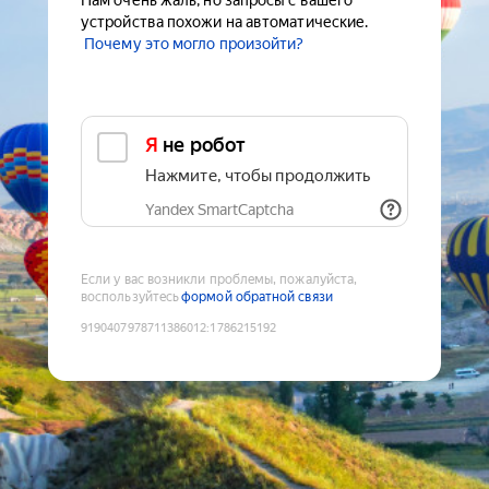
Нам очень жаль, но запросы с вашего
устройства похожи на автоматические.
Почему это могло произойти?
Я не робот
Нажмите, чтобы продолжить
Yandex SmartCaptcha
Если у вас возникли проблемы, пожалуйста,
воспользуйтесь
формой обратной связи
9190407978711386012
:
1786215192