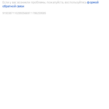
Если у вас возникли проблемы, пожалуйста, воспользуйтесь
формой
обратной связи
9193387110299356697
:
1786259585