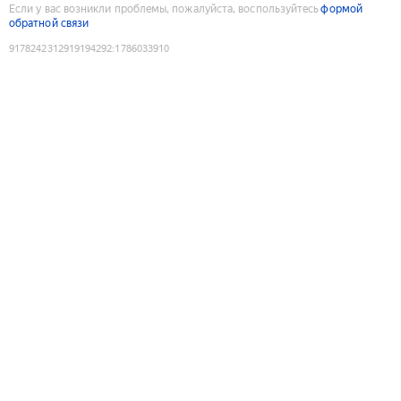
Если у вас возникли проблемы, пожалуйста, воспользуйтесь
формой
обратной связи
9178242312919194292
:
1786033910