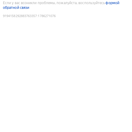
Если у вас возникли проблемы, пожалуйста, воспользуйтесь
формой
обратной связи
9194158292883763357
:
1786271076