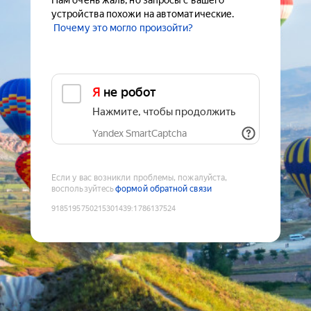
Нам очень жаль, но запросы с вашего
устройства похожи на автоматические.
Почему это могло произойти?
Я не робот
Нажмите, чтобы продолжить
Yandex SmartCaptcha
Если у вас возникли проблемы, пожалуйста,
воспользуйтесь
формой обратной связи
9185195750215301439
:
1786137524