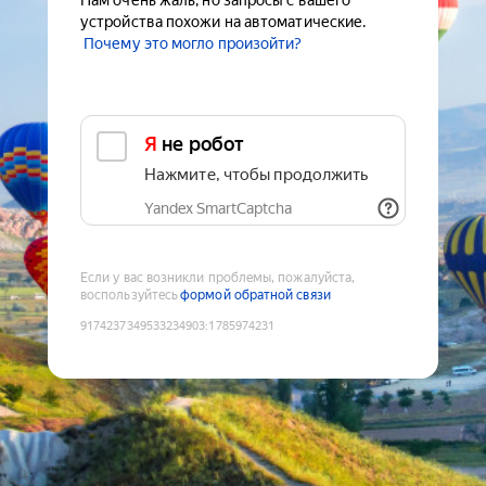
Нам очень жаль, но запросы с вашего
устройства похожи на автоматические.
Почему это могло произойти?
Я не робот
Нажмите, чтобы продолжить
Yandex SmartCaptcha
Если у вас возникли проблемы, пожалуйста,
воспользуйтесь
формой обратной связи
9174237349533234903
:
1785974231