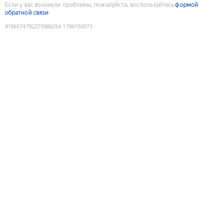
Если у вас возникли проблемы, пожалуйста, воспользуйтесь
формой
обратной связи
9186574792273986254
:
1786158073