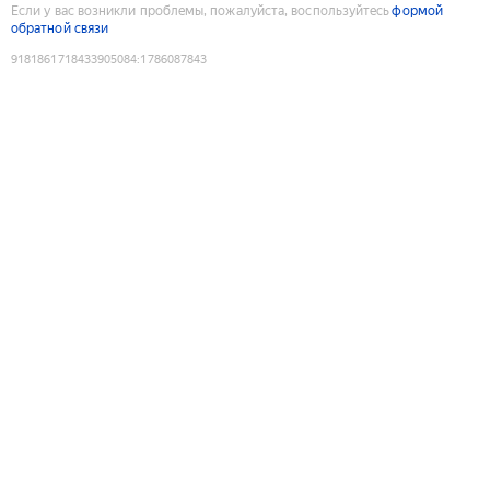
Если у вас возникли проблемы, пожалуйста, воспользуйтесь
формой
обратной связи
9181861718433905084
:
1786087843