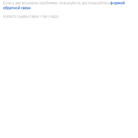
Если у вас возникли проблемы, пожалуйста, воспользуйтесь
формой
обратной связи
9183672124995413804
:
1786114820