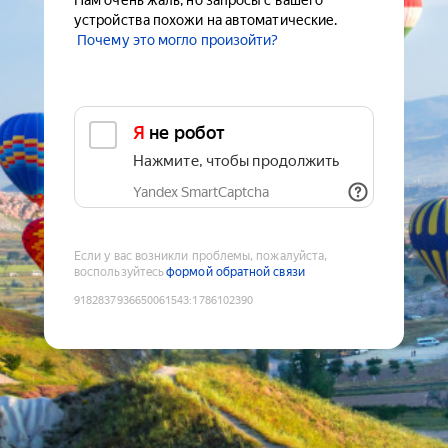
Нам очень жаль, но запросы с вашего
устройства похожи на автоматические.
Почему это могло произойти?
Я не робот
Нажмите, чтобы продолжить
Yandex SmartCaptcha
Если у вас возникли проблемы, пожалуйста,
воспользуйтесь
формой обратной связи
9182837936650061543
:
1786102390