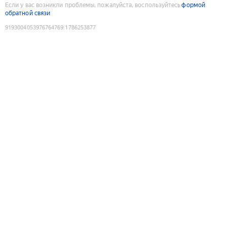
Если у вас возникли проблемы, пожалуйста, воспользуйтесь
формой
обратной связи
9193004053976764769
:
1786253877