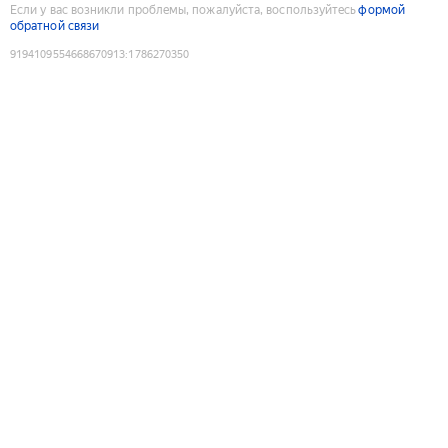
Если у вас возникли проблемы, пожалуйста, воспользуйтесь
формой
обратной связи
9194109554668670913
:
1786270350