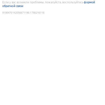
Если у вас возникли проблемы, пожалуйста, воспользуйтесь
формой
обратной связи
9190470142056671196
:
1786216118