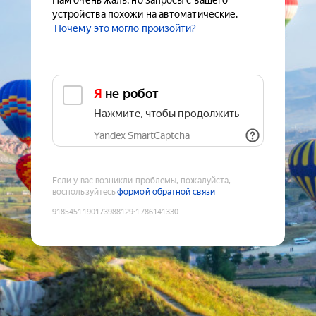
Нам очень жаль, но запросы с вашего
устройства похожи на автоматические.
Почему это могло произойти?
Я не робот
Нажмите, чтобы продолжить
Yandex SmartCaptcha
Если у вас возникли проблемы, пожалуйста,
воспользуйтесь
формой обратной связи
9185451190173988129
:
1786141330