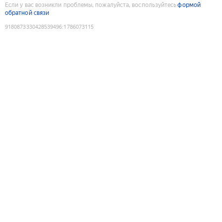
Если у вас возникли проблемы, пожалуйста, воспользуйтесь
формой
обратной связи
9180873330428539496
:
1786073115