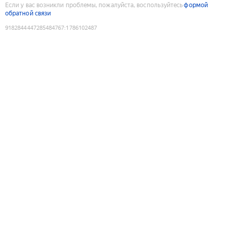
Если у вас возникли проблемы, пожалуйста, воспользуйтесь
формой
обратной связи
9182844447285484767
:
1786102487