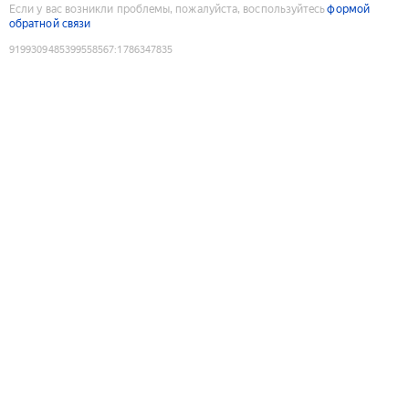
Если у вас возникли проблемы, пожалуйста, воспользуйтесь
формой
обратной связи
9199309485399558567
:
1786347835