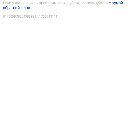
Если у вас возникли проблемы, пожалуйста, воспользуйтесь
формой
обратной связи
9178859792045859211
:
1786043111