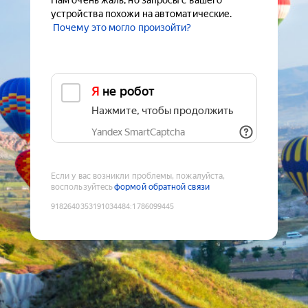
Нам очень жаль, но запросы с вашего
устройства похожи на автоматические.
Почему это могло произойти?
Я не робот
Нажмите, чтобы продолжить
Yandex SmartCaptcha
Если у вас возникли проблемы, пожалуйста,
воспользуйтесь
формой обратной связи
9182640353191034484
:
1786099445