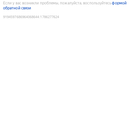
Если у вас возникли проблемы, пожалуйста, воспользуйтесь
формой
обратной связи
9194597686964068644
:
1786277624