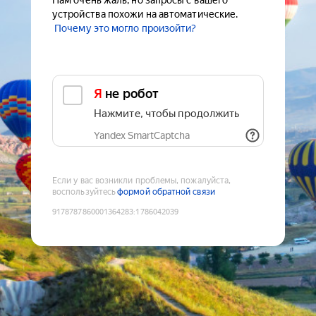
Нам очень жаль, но запросы с вашего
устройства похожи на автоматические.
Почему это могло произойти?
Я не робот
Нажмите, чтобы продолжить
Yandex SmartCaptcha
Если у вас возникли проблемы, пожалуйста,
воспользуйтесь
формой обратной связи
9178787860001364283
:
1786042039