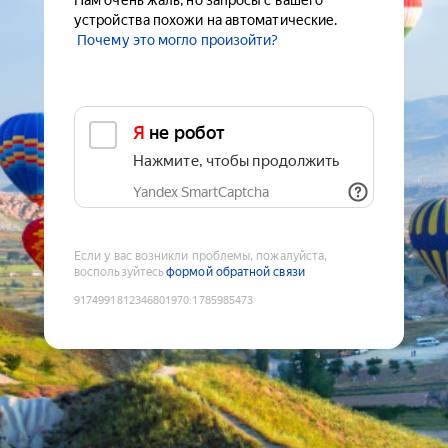
Нам очень жаль, но запросы с вашего
устройства похожи на автоматические.
Почему это могло произойти?
Я не робот
Нажмите, чтобы продолжить
Yandex SmartCaptcha
Если у вас возникли проблемы, пожалуйста,
воспользуйтесь
формой обратной связи
9174991812346801970
:
1785985473