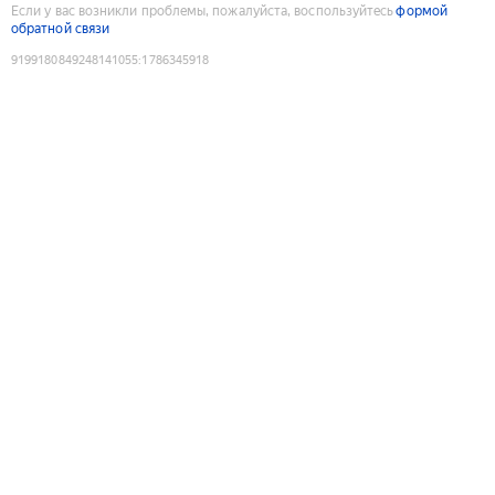
Если у вас возникли проблемы, пожалуйста, воспользуйтесь
формой
обратной связи
9199180849248141055
:
1786345918