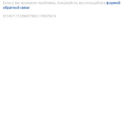
Если у вас возникли проблемы, пожалуйста, воспользуйтесь
формой
обратной связи
9174571772396977882
:
1785979214