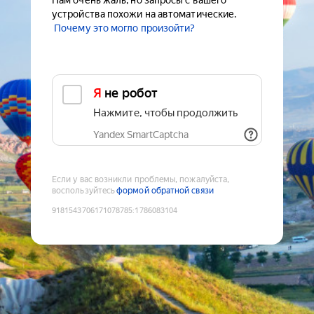
Нам очень жаль, но запросы с вашего
устройства похожи на автоматические.
Почему это могло произойти?
Я не робот
Нажмите, чтобы продолжить
Yandex SmartCaptcha
Если у вас возникли проблемы, пожалуйста,
воспользуйтесь
формой обратной связи
9181543706171078785
:
1786083104